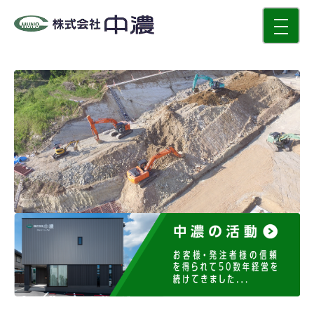
toggle
navigati
中濃の活動