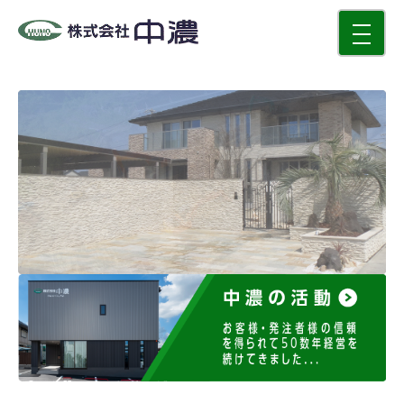
toggle
navigati
中濃の活動