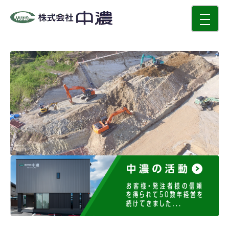
toggle
navigati
中濃の活動