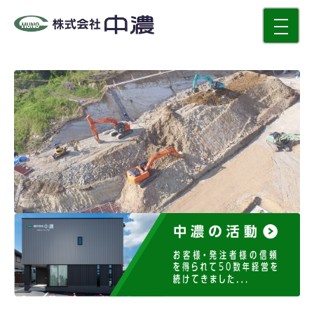
toggle
navigati
中濃の活動