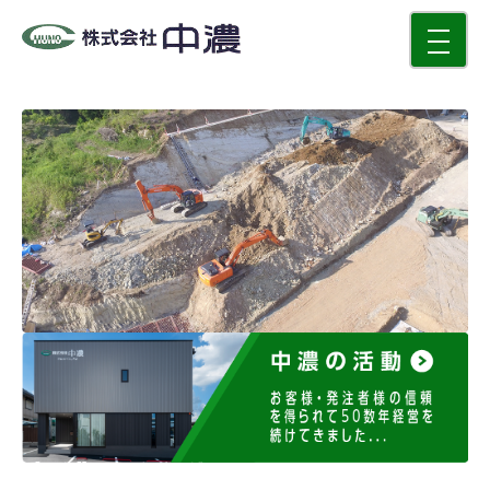
toggle
navigati
中濃の活動